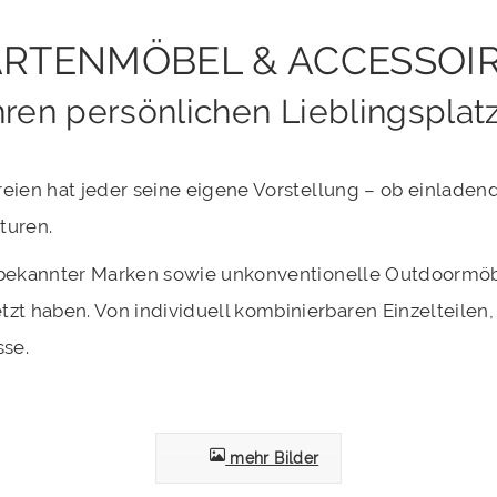
RTENMÖBEL & ACCESSOI
Ihren persönlichen Lieblingsplat
eien hat jeder seine eigene Vorstellung – ob einlade
turen.
bekannter Marken sowie unkonventionelle Outdoormöbel
aben. Von individuell kombinierbaren Einzelteilen, fü
sse.
mehr Bilder